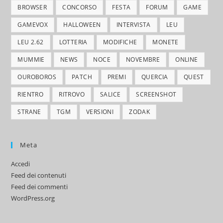
BROWSER
CONCORSO
FESTA
FORUM
GAME
GAMEVOX
HALLOWEEN
INTERVISTA
LEU
LEU 2.62
LOTTERIA
MODIFICHE
MONETE
MUMMIE
NEWS
NOCE
NOVEMBRE
ONLINE
OUROBOROS
PATCH
PREMI
QUERCIA
QUEST
RIENTRO
RITROVO
SALICE
SCREENSHOT
STRANE
TGM
VERSIONI
ZODAK
Meta
Accedi
Feed dei contenuti
Feed dei commenti
WordPress.org