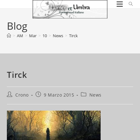
Salta
al
contenuto
Blog
>
AM
>
Mar
>
10
>
News
>
Tirck
Tirck
Autore
Articolo
Categoria
Crono
9 Marzo 2015
News
dell'articolo:
pubblicato:
dell'articolo: