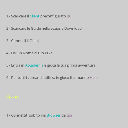
1 - Scaricare il
Client
preconfigurato
qui
2 - Scaricare le Guide nella sezione Download
3 - Connetti il Client
4 - Dai un Nome al tuo PG e
5 - Entra in
Accademia
e gioca la tua prima avventura
6 - Per tutti i comandi utilizza in gioco il comando
Help
Oppure:
1 - Connettiti subito via
Browser
da
qui