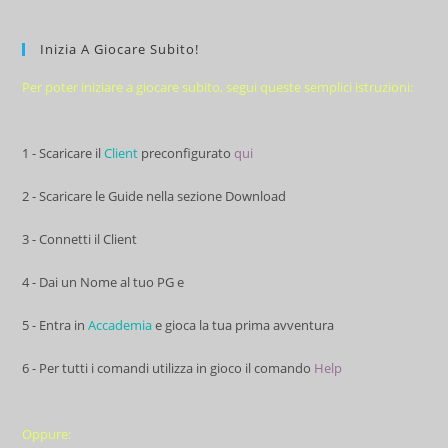
Inizia A Giocare Subito!
Per poter iniziare a giocare subito, segui queste semplici istruzioni:
1 - Scaricare il
Client
preconfigurato
qui
2 - Scaricare le Guide nella sezione Download
3 - Connetti il Client
4 - Dai un Nome al tuo PG e
5 - Entra in
Accademia
e gioca la tua prima avventura
6 - Per tutti i comandi utilizza in gioco il comando
Help
Oppure: