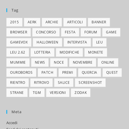
Tag
2015
AERK
ARCHIE
ARTICOLI
BANNER
BROWSER
CONCORSO
FESTA
FORUM
GAME
GAMEVOX
HALLOWEEN
INTERVISTA
LEU
LEU 2.62
LOTTERIA
MODIFICHE
MONETE
MUMMIE
NEWS
NOCE
NOVEMBRE
ONLINE
OUROBOROS
PATCH
PREMI
QUERCIA
QUEST
RIENTRO
RITROVO
SALICE
SCREENSHOT
STRANE
TGM
VERSIONI
ZODAK
Meta
Accedi