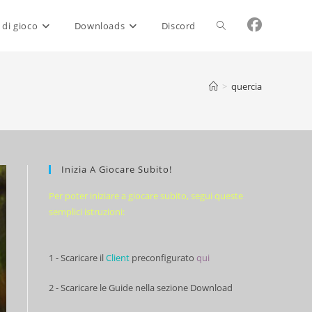
Attiva/disattiva
 di gioco
Downloads
Discord
la
>
quercia
ricerca
Inizia A Giocare Subito!
sul
Per poter iniziare a giocare subito, segui queste
semplici istruzioni:
sito
1 - Scaricare il
Client
preconfigurato
qui
web
2 - Scaricare le Guide nella sezione Download