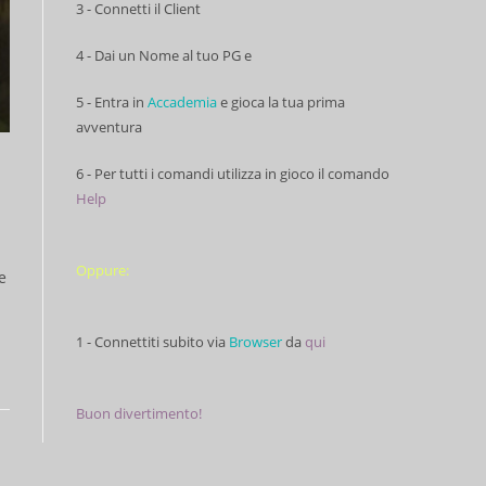
3 - Connetti il Client
4 - Dai un Nome al tuo PG e
5 - Entra in
Accademia
e gioca la tua prima
avventura
6 - Per tutti i comandi utilizza in gioco il comando
Help
Oppure:
e
1 - Connettiti subito via
Browser
da
qui
Buon divertimento!