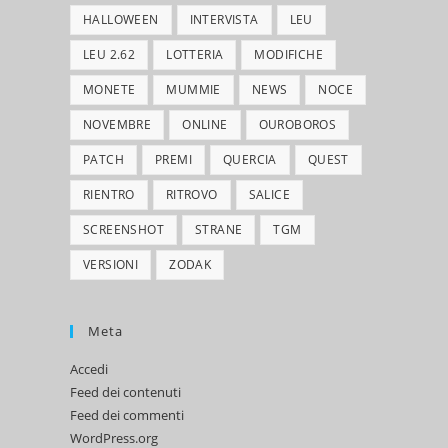
HALLOWEEN
INTERVISTA
LEU
LEU 2.62
LOTTERIA
MODIFICHE
MONETE
MUMMIE
NEWS
NOCE
NOVEMBRE
ONLINE
OUROBOROS
PATCH
PREMI
QUERCIA
QUEST
RIENTRO
RITROVO
SALICE
SCREENSHOT
STRANE
TGM
VERSIONI
ZODAK
Meta
Accedi
Feed dei contenuti
Feed dei commenti
WordPress.org