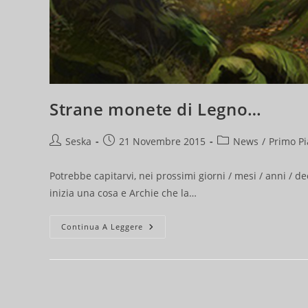
Strane monete di Legno…
Autore
Articolo
Categoria
Seska
21 Novembre 2015
News
/
Primo P
dell'articolo:
pubblicato:
dell'articolo:
Potrebbe capitarvi, nei prossimi giorni / mesi / anni / d
inizia una cosa e Archie che la…
Strane
Continua A Leggere
Monete
Di
Legno…