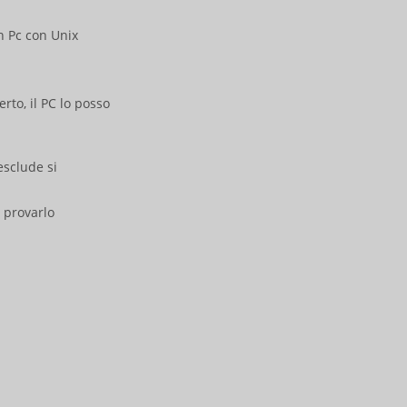
n Pc con Unix
to, il PC lo posso
esclude si
i provarlo