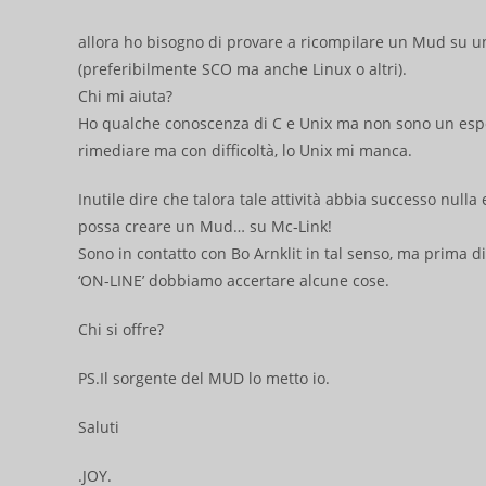
allora ho bisogno di provare a ricompilare un Mud su u
(preferibilmente SCO ma anche Linux o altri).
Chi mi aiuta?
Ho qualche conoscenza di C e Unix ma non sono un esper
rimediare ma con difficoltà, lo Unix mi manca.
Inutile dire che talora tale attività abbia successo nulla 
possa creare un Mud… su Mc-Link!
Sono in contatto con Bo Arnklit in tal senso, ma prima d
‘ON-LINE’ dobbiamo accertare alcune cose.
Chi si offre?
PS.Il sorgente del MUD lo metto io.
Saluti
.JOY.