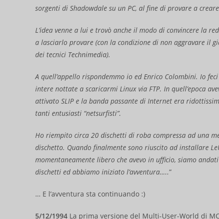
sorgenti di Shadowdale su un PC, al fine di provare a crea
L’idea venne a lui e trovò anche il modo di convincere la r
a lasciarlo provare (con la condizione di non aggravare il g
dei tecnici Technimedia).
A quell’appello rispondemmo io ed Enrico Colombini. Io fec
intere nottate a scaricarmi Linux via FTP. In quell’epoca a
attivato SLIP e la banda passante di Internet era ridottissi
tanti entusiasti “netsurfisti”.
Ho riempito circa 20 dischetti di roba compressa ad una me
dischetto. Quando finalmente sono riuscito ad installare L
momentaneamente libero che avevo in ufficio, siamo andati
dischetti ed abbiamo iniziato l’avventura…..
”
… E l’avventura sta continuando :)
5/12/1994
La prima versione del Multi-User-World di MC