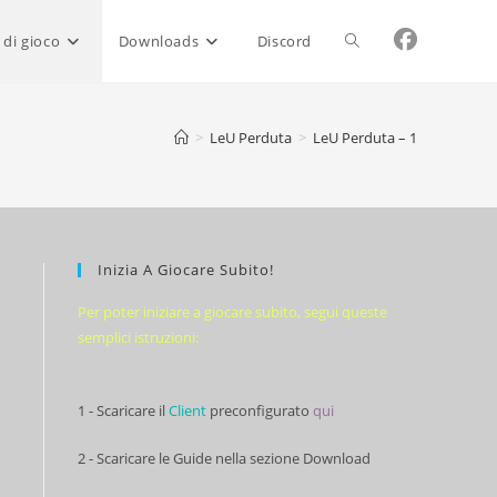
Attiva/disattiva
 di gioco
Downloads
Discord
la
>
LeU Perduta
>
LeU Perduta – 1
ricerca
Inizia A Giocare Subito!
sul
Per poter iniziare a giocare subito, segui queste
semplici istruzioni:
sito
1 - Scaricare il
Client
preconfigurato
qui
web
2 - Scaricare le Guide nella sezione Download