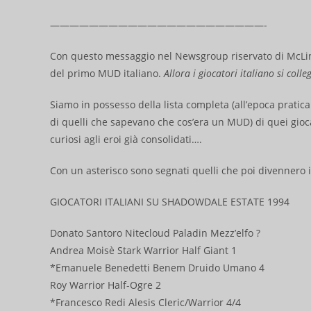
——————————————————————-
Con questo messaggio nel Newsgroup riservato di McLink
del primo MUD italiano.
Allora i giocatori italiano si co
Siamo in possesso della lista completa (all’epoca prat
di quelli che sapevano che cos’era un MUD) di quei gioca
curiosi agli eroi già consolidati….
Con un asterisco sono segnati quelli che poi divennero 
GIOCATORI ITALIANI SU SHADOWDALE ESTATE 1994
Donato Santoro Nitecloud Paladin Mezz’elfo ?
Andrea Moisè Stark Warrior Half Giant 1
*Emanuele Benedetti Benem Druido Umano 4
Roy Warrior Half-Ogre 2
*Francesco Redi Alesis Cleric/Warrior 4/4