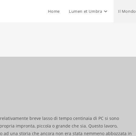
Home
Lumen et Umbra
Il Mondo
relativamente breve lasso di tempo centinaia di PC si sono
ropria impronta, piccola o grande che sia. Questo lavoro,
uto ad una storia che ancora non era stata nemmeno abbozzata in