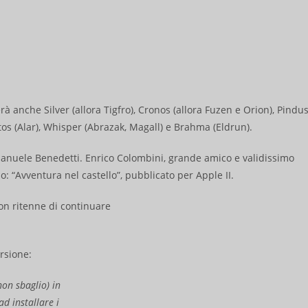
à anche Silver (allora Tigfro), Cronos (allora Fuzen e Orion), Pindu
atos (Alar), Whisper (Abrazak, Magall) e Brahma (Eldrun).
Emanuele Benedetti. Enrico Colombini, grande amico e validissimo
: “Avventura nel castello”, pubblicato per Apple II.
n ritenne di continuare
rsione:
on sbaglio) in
d installare i