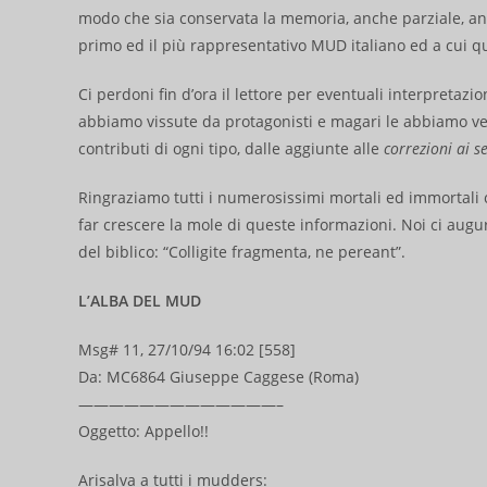
modo che sia conservata la memoria, anche parziale, an
primo ed il più rappresentativo MUD italiano ed a cui qu
Ci perdoni fin d’ora il lettore per eventuali interpretazio
abbiamo vissute da protagonisti e magari le abbiamo v
contributi di ogni tipo, dalle aggiunte alle
correzioni ai 
Ringraziamo tutti i numerosissimi mortali ed immortali
far crescere la mole di queste informazioni. Noi ci augur
del biblico: “Colligite fragmenta, ne pereant”.
L’ALBA DEL MUD
Msg# 11, 27/10/94 16:02 [558]
Da: MC6864 Giuseppe Caggese (Roma)
—————————————–
Oggetto: Appello!!
Arisalva a tutti i mudders: