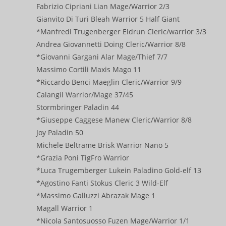
Fabrizio Cipriani Lian Mage/Warrior 2/3
Gianvito Di Turi Bleah Warrior 5 Half Giant
*Manfredi Trugenberger Eldrun Cleric/warrior 3/3
Andrea Giovannetti Doing Cleric/Warrior 8/8
*Giovanni Gargani Alar Mage/Thief 7/7
Massimo Cortili Maxis Mago 11
*Riccardo Benci Maeglin Cleric/Warrior 9/9
Calangil Warrior/Mage 37/45
Stormbringer Paladin 44
*Giuseppe Caggese Manew Cleric/Warrior 8/8
Joy Paladin 50
Michele Beltrame Brisk Warrior Nano 5
*Grazia Poni TigFro Warrior
*Luca Trugemberger Lukein Paladino Gold-elf 13
*Agostino Fanti Stokus Cleric 3 Wild-Elf
*Massimo Galluzzi Abrazak Mage 1
Magall Warrior 1
*Nicola Santosuosso Fuzen Mage/Warrior 1/1