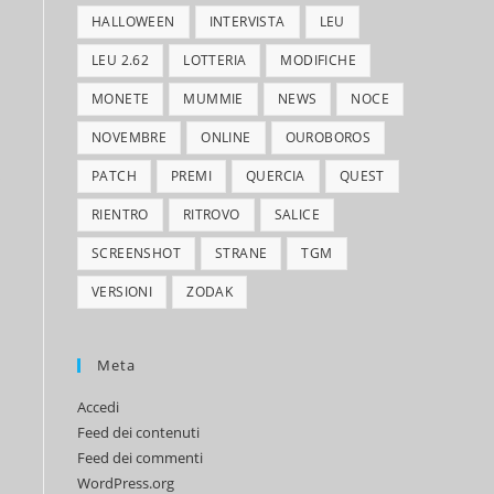
HALLOWEEN
INTERVISTA
LEU
LEU 2.62
LOTTERIA
MODIFICHE
MONETE
MUMMIE
NEWS
NOCE
NOVEMBRE
ONLINE
OUROBOROS
s
PATCH
PREMI
QUERCIA
QUEST
RIENTRO
RITROVO
SALICE
SCREENSHOT
STRANE
TGM
VERSIONI
ZODAK
Meta
Accedi
Feed dei contenuti
Feed dei commenti
WordPress.org