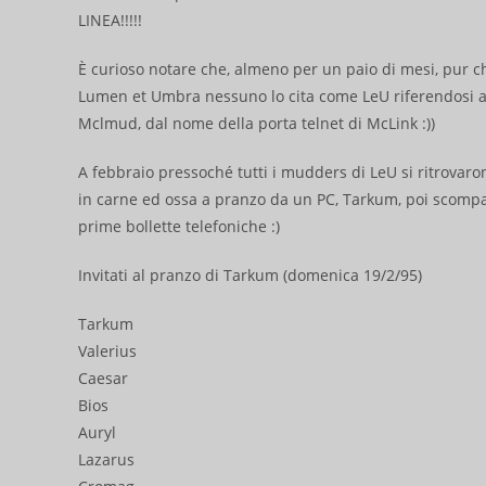
LINEA!!!!!
È curioso notare che, almeno per un paio di mesi, pur 
Lumen et Umbra nessuno lo cita come LeU riferendosi 
Mclmud, dal nome della porta telnet di McLink :))
A febbraio pressoché tutti i mudders di LeU si ritrovaro
in carne ed ossa a pranzo da un PC, Tarkum, poi scompar
prime bollette telefoniche :)
Invitati al pranzo di Tarkum (domenica 19/2/95)
Tarkum
Valerius
Caesar
Bios
Auryl
Lazarus