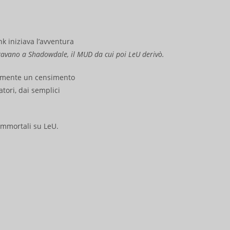
 iniziava l’avventura
llegavano a Shadowdale, il MUD da cui poi LeU
derivò.
icamente un censimento
tori, dai semplici
immortali su LeU.