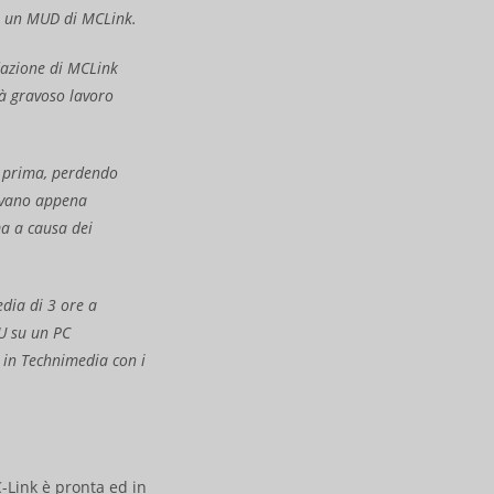
re un MUD di MCLink.
edazione di MCLink
ià gravoso lavoro
i prima, perdendo
vevano appena
ma a causa dei
dia di 3 ore a
eU su un PC
 in Technimedia con i
-Link è pronta ed in