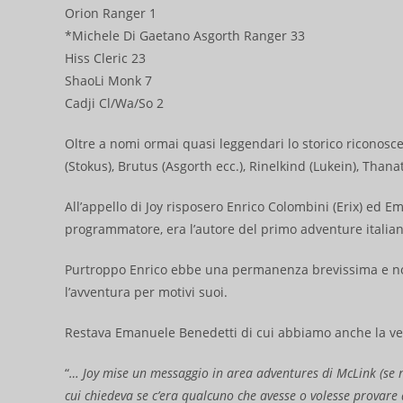
Orion Ranger 1
*Michele Di Gaetano Asgorth Ranger 33
Hiss Cleric 23
ShaoLi Monk 7
Cadji Cl/Wa/So 2
Oltre a nomi ormai quasi leggendari lo storico riconoscer
(Stokus), Brutus (Asgorth ecc.), Rinelkind (Lukein), Than
All’appello di Joy risposero Enrico Colombini (Erix) ed 
programmatore, era l’autore del primo adventure italiano
Purtroppo Enrico ebbe una permanenza brevissima e no
l’avventura per motivi suoi.
Restava Emanuele Benedetti di cui abbiamo anche la ve
“
… Joy mise un messaggio in area adventures di McLink (se n
cui chiedeva se c’era qualcuno che avesse o volesse provare a