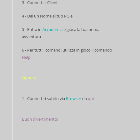
3 - Connetti il Client
4 - Dai un Nome al tuo PG e
5 - Entra in
Accademia
e gioca la tua prima
avventura
6 - Per tutti i comandi utilizza in gioco il comando
Help
Oppure:
1 - Connettiti subito via
Browser
da
qui
Buon divertimento!