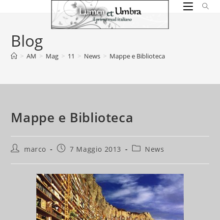
Salta
al
contenuto
Blog
>
AM
>
Mag
>
11
>
News
>
Mappe e Biblioteca
Mappe e Biblioteca
Autore
Articolo
Categoria
marco
7 Maggio 2013
News
dell'articolo:
pubblicato:
dell'articolo: