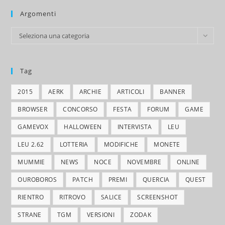
Argomenti
Argomenti
Seleziona una categoria
Tag
2015
AERK
ARCHIE
ARTICOLI
BANNER
BROWSER
CONCORSO
FESTA
FORUM
GAME
GAMEVOX
HALLOWEEN
INTERVISTA
LEU
LEU 2.62
LOTTERIA
MODIFICHE
MONETE
MUMMIE
NEWS
NOCE
NOVEMBRE
ONLINE
OUROBOROS
PATCH
PREMI
QUERCIA
QUEST
RIENTRO
RITROVO
SALICE
SCREENSHOT
STRANE
TGM
VERSIONI
ZODAK