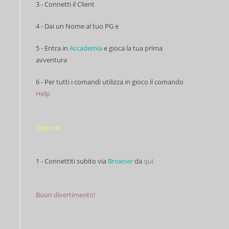
3 - Connetti il Client
4 - Dai un Nome al tuo PG e
5 - Entra in
Accademia
e gioca la tua prima
avventura
6 - Per tutti i comandi utilizza in gioco il comando
Help
Oppure:
1 - Connettiti subito via
Browser
da
qui
Buon divertimento!