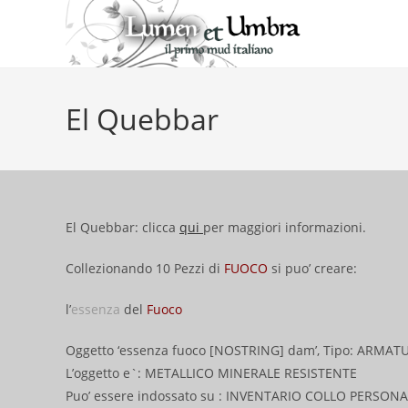
Salta
al
contenuto
El Quebbar
El Quebbar: clicca
qui
per maggiori informazioni.
Collezionando 10 Pezzi di
FUOCO
si puo’ creare:
l’
essenza
del
Fuoco
Oggetto ‘essenza fuoco [NOSTRING] dam’, Tipo: ARMAT
L’oggetto e`: METALLICO MINERALE RESISTENTE
Puo’ essere indossato su : INVENTARIO COLLO PERSON