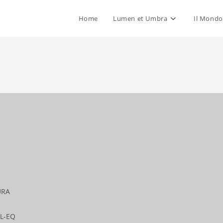
Home
Lumen et Umbra
Il Mondo
URA
AL-EQ