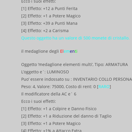
Ecco i suoi effetti:
[1] Effetto: +12 a Punti Ferita
[2] Effetto: +1 a Potere Magico
[3] Effetto: +39 a Punti Mana
[4] Effetto: +2 a Carisma
Questo oggetto ha un valore di 500 monete di cristallo.
il medaglione degli
El
em
en
ti
Oggetto ‘medaglione elementi multi’, Tipo: ARMATURA
L’oggetto e`: LUMINOSO
Puo’ essere indossato su : INVENTARIO COLLO PERSON
Peso: 4, Valore: 75000, Costo di rent: 0 [
RARO
]
Il modificatore della AC e` 6
Ecco i suoi effetti:
[1] Effetto: +1 a Colpire e Danno Fisico
[2] Effetto: +1 a Riduzione del danno di Taglio
[3] Effetto: +1 a Potere Magico
[4] Effetto: +1% a Attacco Extra