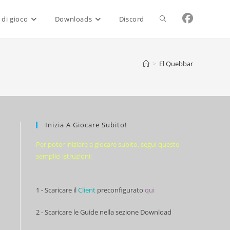
Attiva/disattiva
 di gioco
Downloads
Discord
la
>
El Quebbar
ricerca
Inizia A Giocare Subito!
sul
Per poter iniziare a giocare subito, segui queste
semplici istruzioni:
sito
1 - Scaricare il
Client
preconfigurato
qui
web
2 - Scaricare le Guide nella sezione Download