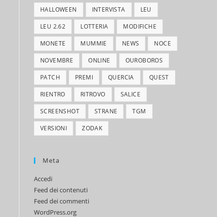
HALLOWEEN
INTERVISTA
LEU
LEU 2.62
LOTTERIA
MODIFICHE
MONETE
MUMMIE
NEWS
NOCE
NOVEMBRE
ONLINE
OUROBOROS
PATCH
PREMI
QUERCIA
QUEST
RIENTRO
RITROVO
SALICE
SCREENSHOT
STRANE
TGM
VERSIONI
ZODAK
Meta
Accedi
Feed dei contenuti
Feed dei commenti
WordPress.org