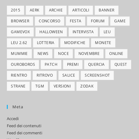
2015
AERK
ARCHIE
ARTICOLI
BANNER
BROWSER
CONCORSO
FESTA
FORUM
GAME
GAMEVOX
HALLOWEEN
INTERVISTA
LEU
LEU 2.62
LOTTERIA
MODIFICHE
MONETE
MUMMIE
NEWS
NOCE
NOVEMBRE
ONLINE
OUROBOROS
PATCH
PREMI
QUERCIA
QUEST
RIENTRO
RITROVO
SALICE
SCREENSHOT
STRANE
TGM
VERSIONI
ZODAK
Meta
Accedi
Feed dei contenuti
Feed dei commenti