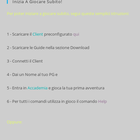
Inizia A Giocare Subito!
Per poter iniziare a giocare subito, segui queste semplici istruzioni:
1 - Scaricare il
Client
preconfigurato
qui
2 - Scaricare le Guide nella sezione Download
3 - Connetti il Client
4 - Dai un Nome al tuo PG e
5 - Entra in
Accademia
e gioca la tua prima avventura
6 - Per tutti i comandi utilizza in gioco il comando
Help
Oppure: