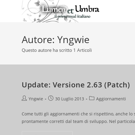
Salta
al
contenuto
Autore:
Yngwie
Questo autore ha scritto 1 Articoli
Update: Versione 2.63 (Patch)
Autore
Articolo
Categoria
Yngwie
30 Luglio 2013
Aggiornamenti
dell'articolo:
pubblicato:
dell'articolo:
Come tutti gli aggiornamenti che si rispettino, anche lo
prontamente corretti dal team di sviluppo. Nel particolar