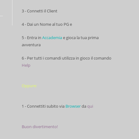
3 - Connetti il Client
4 - Dai un Nome al tuo PG e
5 - Entra in
Accademia
e gioca la tua prima
avventura
6 - Per tutti i comandi utilizza in gioco il comando
Help
Oppure:
1 - Connettiti subito via
Browser
da
qui
Buon divertimento!