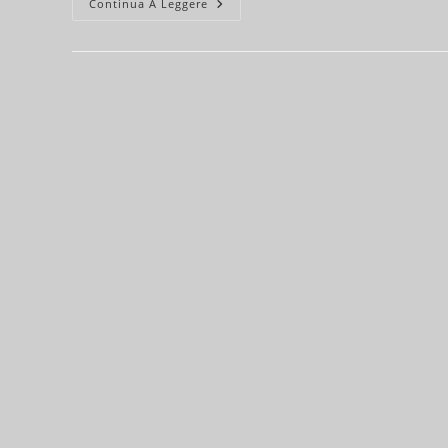
Update:
Continua A Leggere
Versione
2.63
(Patch)