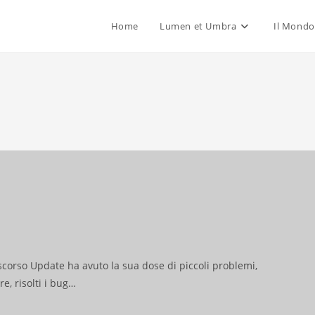
Home
Lumen et Umbra
Il Mondo
 scorso Update ha avuto la sua dose di piccoli problemi,
e, risolti i bug…