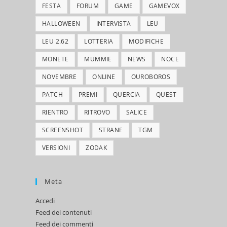
FESTA
FORUM
GAME
GAMEVOX
HALLOWEEN
INTERVISTA
LEU
LEU 2.62
LOTTERIA
MODIFICHE
MONETE
MUMMIE
NEWS
NOCE
NOVEMBRE
ONLINE
OUROBOROS
PATCH
PREMI
QUERCIA
QUEST
RIENTRO
RITROVO
SALICE
SCREENSHOT
STRANE
TGM
VERSIONI
ZODAK
Meta
Accedi
Feed dei contenuti
Feed dei commenti