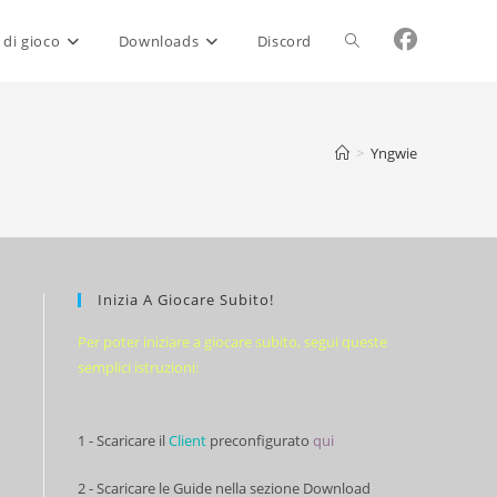
Attiva/disattiva
 di gioco
Downloads
Discord
la
>
Yngwie
ricerca
sul
Inizia A Giocare Subito!
Per poter iniziare a giocare subito, segui queste
semplici istruzioni:
sito
1 - Scaricare il
Client
preconfigurato
qui
web
2 - Scaricare le Guide nella sezione Download