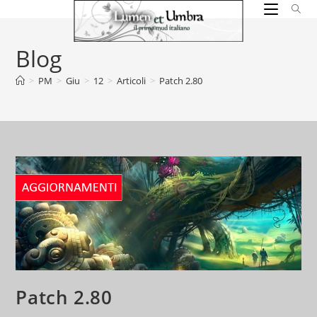
Salta
al
contenuto
Blog
>
PM
>
Giu
>
12
>
Articoli
>
Patch 2.80
Patch 2.80