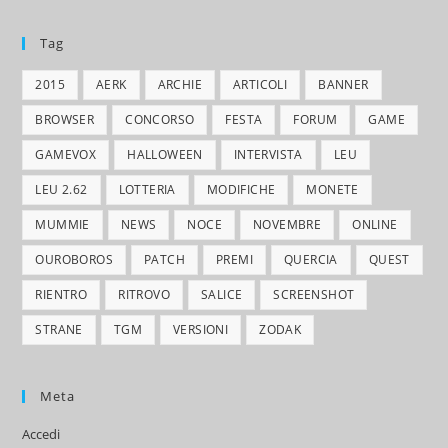
Tag
2015
AERK
ARCHIE
ARTICOLI
BANNER
BROWSER
CONCORSO
FESTA
FORUM
GAME
GAMEVOX
HALLOWEEN
INTERVISTA
LEU
LEU 2.62
LOTTERIA
MODIFICHE
MONETE
MUMMIE
NEWS
NOCE
NOVEMBRE
ONLINE
OUROBOROS
PATCH
PREMI
QUERCIA
QUEST
RIENTRO
RITROVO
SALICE
SCREENSHOT
STRANE
TGM
VERSIONI
ZODAK
Meta
Accedi