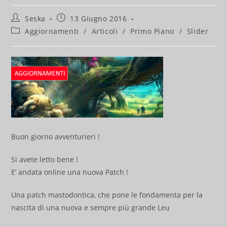
Autore
Articolo
Seska
13 Giugno 2016
dell'articolo:
pubblicato:
Categoria
Aggiornamenti
/
Articoli
/
Primo Piano
/
Slider
dell'articolo:
Buon giorno avventurieri !
Si avete letto bene !
E’ andata online una nuova Patch !
Una patch mastodontica, che pone le fondamenta per la
nascita di una nuova e sempre più grande Leu