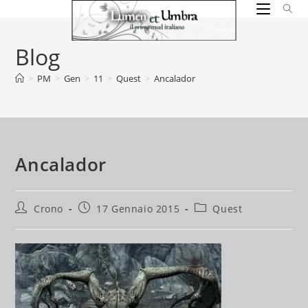
Salta
al
contenuto
Blog
>
PM
>
Gen
>
11
>
Quest
>
Ancalador
Ancalador
Autore
Articolo
Categoria
Crono
17 Gennaio 2015
Quest
dell'articolo:
pubblicato:
dell'articolo: