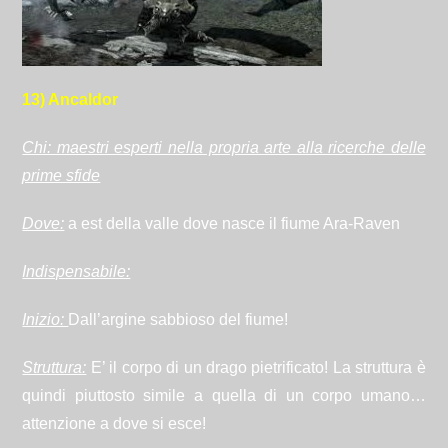
13) Ancaldor
Chi: maestri esperti nella propria arte alla ricerche delle
prime sfide
Dove:
a est della valle dove nasce il fiume Ara-Raven
Indispensabile:
Inizio:
Dall’argine sabbioso del fiume!
Struttura:
E’ il corpo di un drago pietrificato! La struttura è
quindi piuttosto simile a quella di un corpo umano…
attenzione a dove si esce!