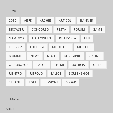
Tag
2015
AERK
ARCHIE
ARTICOLI
BANNER
BROWSER
CONCORSO
FESTA
FORUM
GAME
GAMEVOX
HALLOWEEN
INTERVISTA
LEU
LEU 2.62
LOTTERIA
MODIFICHE
MONETE
MUMMIE
NEWS
NOCE
NOVEMBRE
ONLINE
OUROBOROS
PATCH
PREMI
QUERCIA
QUEST
RIENTRO
RITROVO
SALICE
SCREENSHOT
STRANE
TGM
VERSIONI
ZODAK
Meta
Accedi