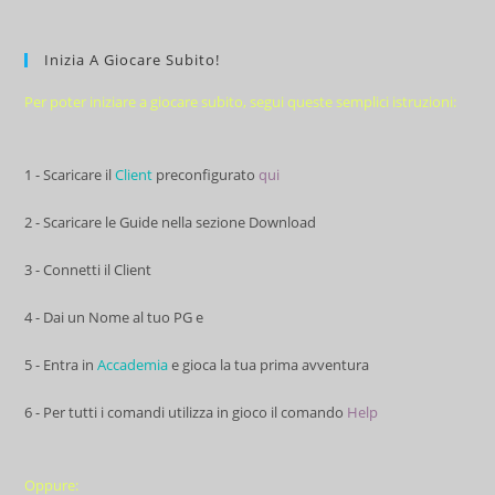
Inizia A Giocare Subito!
Per poter iniziare a giocare subito, segui queste semplici istruzioni:
1 - Scaricare il
Client
preconfigurato
qui
2 - Scaricare le Guide nella sezione Download
3 - Connetti il Client
4 - Dai un Nome al tuo PG e
5 - Entra in
Accademia
e gioca la tua prima avventura
6 - Per tutti i comandi utilizza in gioco il comando
Help
Oppure: