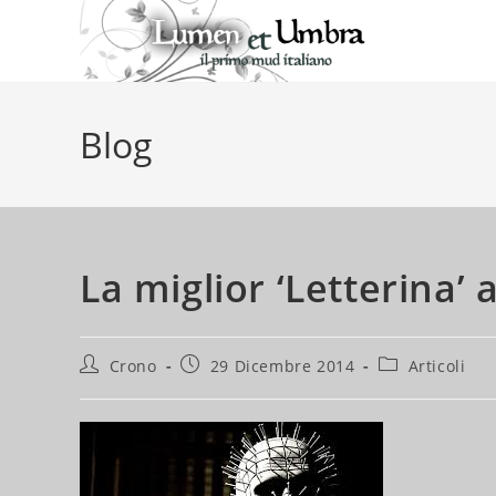
Salta
al
contenuto
Blog
La miglior ‘Letterina’
Autore
Articolo
Categoria
Crono
29 Dicembre 2014
Articoli
dell'articolo:
pubblicato:
dell'articolo: