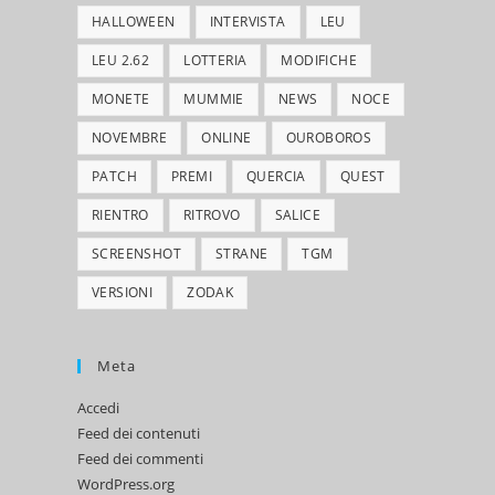
HALLOWEEN
INTERVISTA
LEU
LEU 2.62
LOTTERIA
MODIFICHE
MONETE
MUMMIE
NEWS
NOCE
NOVEMBRE
ONLINE
OUROBOROS
PATCH
PREMI
QUERCIA
QUEST
RIENTRO
RITROVO
SALICE
SCREENSHOT
STRANE
TGM
VERSIONI
ZODAK
Meta
Accedi
Feed dei contenuti
Feed dei commenti
WordPress.org