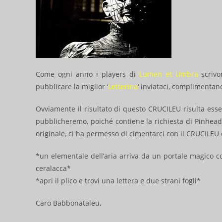
Come ogni anno i players di
Lumen et Umbra
scrivo
pubblicare la miglior ‘
Letterina
‘ inviataci, complimentand
Ovviamente il risultato di questo CRUCILEU risulta esse
pubblicheremo, poiché contiene la richiesta di Pinhead 
originale, ci ha permesso di cimentarci con il CRUCILEU 
*un elementale dell’aria arriva da un portale magico co
ceralacca*
*apri il plico e trovi una lettera e due strani fogli*
Caro Babbonataleu,