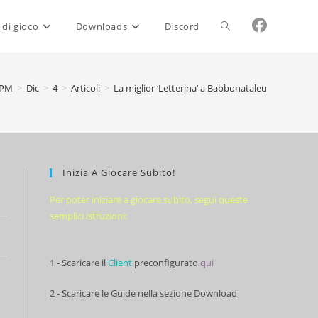
Attiva/disattiva
 di gioco
Downloads
Discord
la
PM
>
Dic
>
4
>
Articoli
>
La miglior ‘Letterina’ a Babbonataleu
ricerca
Inizia A Giocare Subito!
sul
Per poter iniziare a giocare subito, segui queste
semplici istruzioni:
sito
1 - Scaricare il
Client
preconfigurato
qui
web
2 - Scaricare le Guide nella sezione Download