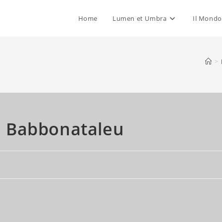
Home
Lumen et Umbra
Il Mondo
>
 a Babbonataleu