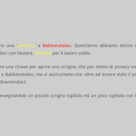
no una ‘
Letterina
‘ a
Babbonataleu
. Quest’anno abbiamo deciso 
oci con l’Autore,
Pinhead
per il lavoro svolto.
re una chiave per aprire uno scrigno, che per motivi di privacy n
a Babbonataleu, ma vi assicuriamo che, oltre ad essere stato il p
divertendoci!
nsegnandoti un piccolo scrigno sigillato ed un plico sigillato con 