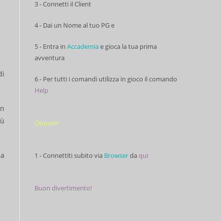
3 - Connetti il Client
4 - Dai un Nome al tuo PG e
5 - Entra in
Accademia
e gioca la tua prima
avventura
di
6 - Per tutti i comandi utilizza in gioco il comando
Help
on
iù
Oppure:
la
1 - Connettiti subito via
Browser
da
qui
Buon divertimento!