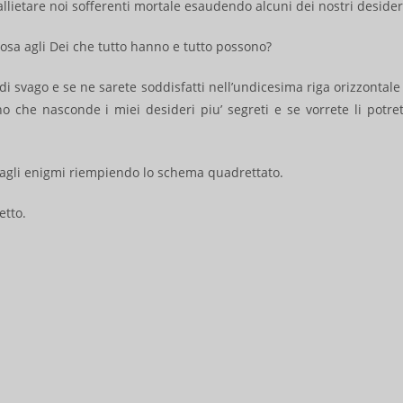
 allietare noi sofferenti mortale esaudendo alcuni dei nostri desider
cosa agli Dei che tutto hanno e tutto possono?
i svago e se ne sarete soddisfatti nell’undicesima riga orizzontale
gno che nasconde i miei desideri piu’ segreti e se vorrete li potre
te agli enigmi riempiendo lo schema quadrettato.
etto.