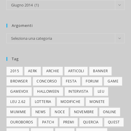
Archivio
Giugno 2014 (1)
Argomenti
Argomenti
Seleziona una categoria
Tag
2015
AERK
ARCHIE
ARTICOLI
BANNER
BROWSER
CONCORSO
FESTA
FORUM
GAME
GAMEVOX
HALLOWEEN
INTERVISTA
LEU
LEU 2.62
LOTTERIA
MODIFICHE
MONETE
MUMMIE
NEWS
NOCE
NOVEMBRE
ONLINE
OUROBOROS
PATCH
PREMI
QUERCIA
QUEST