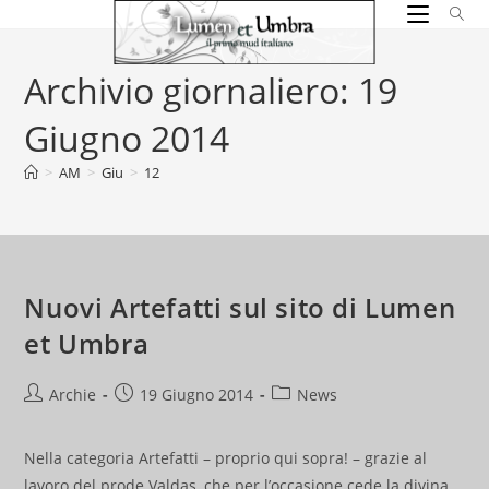
Salta
al
contenuto
Archivio giornaliero: 19
Giugno 2014
>
AM
>
Giu
>
12
Nuovi Artefatti sul sito di Lumen
et Umbra
Autore
Articolo
Categoria
Archie
19 Giugno 2014
News
dell'articolo:
pubblicato:
dell'articolo:
Nella categoria Artefatti – proprio qui sopra! – grazie al
lavoro del prode Valdas, che per l’occasione cede la divina