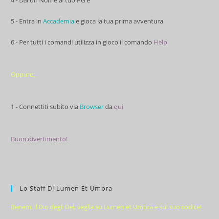
4 - Dai un Nome al tuo PG e
5 - Entra in
Accademia
e gioca la tua prima avventura
6 - Per tutti i comandi utilizza in gioco il comando
Help
Oppure:
1 - Connettiti subito via
Browser
da
qui
Buon divertimento!
Lo Staff Di Lumen Et Umbra
Benem, il Dio degli Dei, veglia su Lumen et Umbra e sul suo codice!