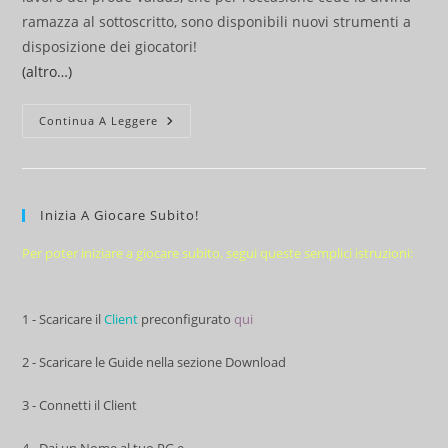
ramazza al sottoscritto, sono disponibili nuovi strumenti a
disposizione dei giocatori!
(altro…)
Nuovi
Continua A Leggere
Artefatti
Sul
Sito
Di
Lumen
Et
Inizia A Giocare Subito!
Umbra
Per poter iniziare a giocare subito, segui queste semplici istruzioni:
1 - Scaricare il
Client
preconfigurato
qui
2 - Scaricare le Guide nella sezione Download
3 - Connetti il Client