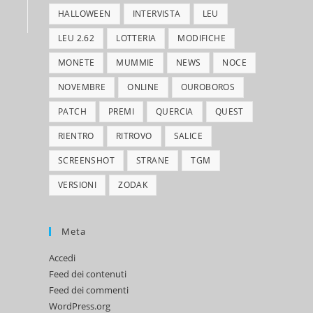
HALLOWEEN
INTERVISTA
LEU
LEU 2.62
LOTTERIA
MODIFICHE
MONETE
MUMMIE
NEWS
NOCE
NOVEMBRE
ONLINE
OUROBOROS
PATCH
PREMI
QUERCIA
QUEST
RIENTRO
RITROVO
SALICE
SCREENSHOT
STRANE
TGM
VERSIONI
ZODAK
Meta
Accedi
Feed dei contenuti
Feed dei commenti
WordPress.org