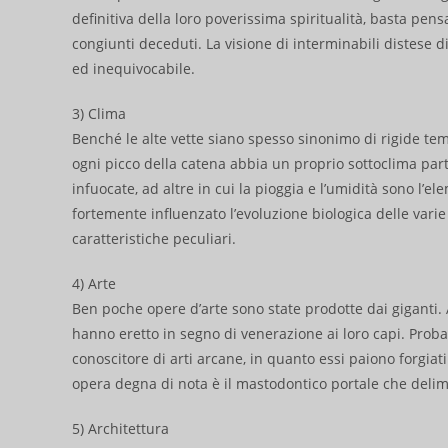
definitiva della loro poverissima spiritualità, basta pe
congiunti deceduti. La visione di interminabili distese 
ed inequivocabile.
3) Clima
Benché le alte vette siano spesso sinonimo di rigide t
ogni picco della catena abbia un proprio sottoclima parti
infuocate, ad altre in cui la pioggia e l’umidità sono l’e
fortemente influenzato l’evoluzione biologica delle vari
caratteristiche peculiari.
4) Arte
Ben poche opere d’arte sono state prodotte dai giganti.
hanno eretto in segno di venerazione ai loro capi. Proba
conoscitore di arti arcane, in quanto essi paiono forgiati
opera degna di nota è il mastodontico portale che delimi
5) Architettura