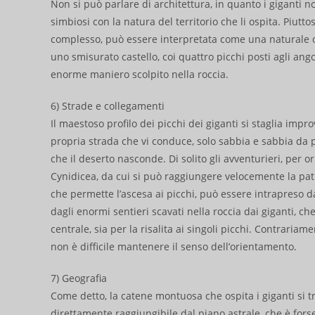
Non si può parlare di architettura, in quanto i giganti n
simbiosi con la natura del territorio che li ospita. Piut
complesso, può essere interpretata come una naturale ope
uno smisurato castello, coi quattro picchi posti agli ang
enorme maniero scolpito nella roccia.
6) Strade e collegamenti
Il maestoso profilo dei picchi dei giganti si staglia imp
propria strada che vi conduce, solo sabbia e sabbia da 
che il deserto nasconde. Di solito gli avventurieri, per o
Cynidicea, da cui si può raggiungere velocemente la patri
che permette l’ascesa ai picchi, può essere intrapreso da
dagli enormi sentieri scavati nella roccia dai giganti, c
centrale, sia per la risalita ai singoli picchi. Contrariam
non è difficile mantenere il senso dell’orientamento.
7) Geografia
Come detto, la catene montuosa che ospita i giganti si t
direttamente raggiungibile dal piano astrale, che è fors