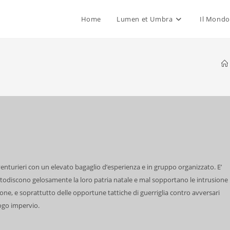
Home
Lumen et Umbra
Il Mondo
venturieri con un elevato bagaglio d’esperienza e in gruppo organizzato. E’
ustodiscono gelosamente la loro patria natale e mal sopportano le intrusione
zione, e soprattutto delle opportune tattiche di guerriglia contro avversari
uogo impervio.