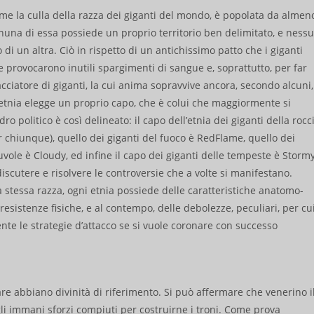
me la culla della razza dei giganti del mondo, è popolata da almen
nuna di essa possiede un proprio territorio ben delimitato, e ness
di un altra. Ciò in rispetto di un antichissimo patto che i giganti
he provocarono inutili spargimenti di sangue e, soprattutto, per far
cciatore di giganti, la cui anima sopravvive ancora, secondo alcuni,
tnia elegge un proprio capo, che è colui che maggiormente si
o politico è così delineato: il capo dell’etnia dei giganti della rocc
 chiunque), quello dei giganti del fuoco è RedFlame, quello dei
nuvole è Cloudy, ed infine il capo dei giganti delle tempeste è Stormy
iscutere e risolvere le controversie che a volte si manifestano.
 stessa razza, ogni etnia possiede delle caratteristiche anatomo-
resistenze fisiche, e al contempo, delle debolezze, peculiari, per cu
te le strategie d’attacco se si vuole coronare con successo
are abbiano divinità di riferimento. Si può affermare che venerino i
li immani sforzi compiuti per costruirne i troni. Come prova