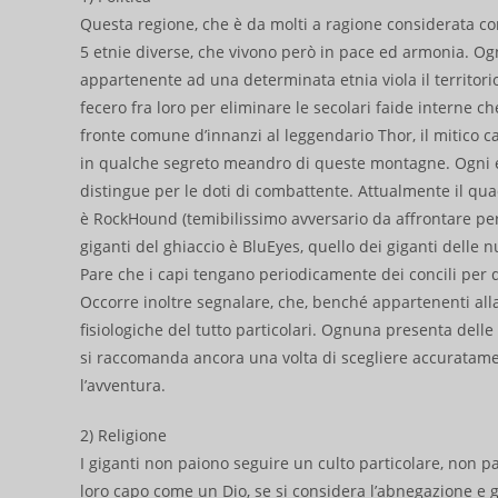
Questa regione, che è da molti a ragione considerata co
5 etnie diverse, che vivono però in pace ed armonia. Og
appartenente ad una determinata etnia viola il territorio 
fecero fra loro per eliminare le secolari faide interne c
fronte comune d’innanzi al leggendario Thor, il mitico ca
in qualche segreto meandro di queste montagne. Ogni e
distingue per le doti di combattente. Attualmente il quadr
è RockHound (temibilissimo avversario da affrontare per
giganti del ghiaccio è BluEyes, quello dei giganti delle 
Pare che i capi tengano periodicamente dei concili per d
Occorre inoltre segnalare, che, benché appartenenti alla
fisiologiche del tutto particolari. Ognuna presenta delle 
si raccomanda ancora una volta di scegliere accuratamen
l’avventura.
2) Religione
I giganti non paiono seguire un culto particolare, non p
loro capo come un Dio, se si considera l’abnegazione e g