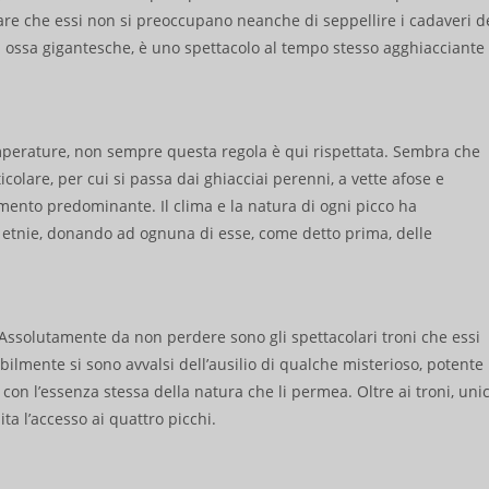
nsare che essi non si preoccupano neanche di seppellire i cadaveri d
di ossa gigantesche, è uno spettacolo al tempo stesso agghiacciante
emperature, non sempre questa regola è qui rispettata. Sembra che
colare, per cui si passa dai ghiacciai perenni, a vette afose e
lemento predominante. Il clima e la natura di ogni picco ha
e etnie, donando ad ognuna di esse, come detto prima, delle
 Assolutamente da non perdere sono gli spettacolari troni che essi
bilmente si sono avvalsi dell’ausilio di qualche misterioso, potente
 con l’essenza stessa della natura che li permea. Oltre ai troni, uni
ta l’accesso ai quattro picchi.