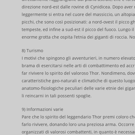
direzione nord-est dalle rovine di Cynidicea. Dopo aver 
leggermente si entra nel cuore del massiccio, un altopian
picchi, che sono così posizionati: a nord-ovest il picco g
tempeste, ed infine a sud-est il picco del fuoco. Lungo il
enorme grotta che ospita l’etnia dei giganti di roccia. N
8) Turismo
I motivi che spingono gli avventurieri, in numero elevat
brama di esercitarsi nelle arti di combattimento ed accre
far rivivere lo spirito del valoroso Thor. Nondimeno, dov
caratteristiche geo-naturali e climatiche di questo luogo,
anatomo-fisiologiche peculiari delle varie etnie dei gigan
li reincarni in tali possenti spoglie.
9) Informazioni varie
Pare che lo spirito del leggendario Thor premi coloro ch
farlo rivivere, donando loro una preziosa arma. Occorre 
organizzati di valorosi combattenti, in quanto è necessari