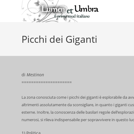
Salta
al
contenuto
Picchi dei Giganti
di
Mestinon
=====================
La zona conosciuta come i picchi dei giganti è esplorabile da av
altrimenti assolutamente da sconsigliare, in quanto i giganti c
esterne. Inoltre, la conoscenza delle basilari regole dell’esplora
numerosi, si rileva indispensabile per sopravvivere in questo l
1) Politica