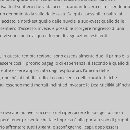
risalito il sentiero che vi da accesso, andando vero est e scendendo
o denominato la valle delle ossa. Da qui e’ possibile risalire ai
hiacciato, a nord-est quello delle nuvole, a sud-ovest quello delle
 sentiero d’accesso, invece, è possibile scorgere l’ingresso di una
on vi sono corsi d’acqua e forme di vegetazione esistenti.
o, in questa remota regione, sono essenzialmente due. Il primo è la
scere così il proprio bagaglio di esperienza. Il secondo è quello di
rebbe essere apprezzata dagli esploratori, l’unicità delle
 nonché, ai fini di studio, la conoscenza delle caratteristiche
ti, essendo molti mortali inclini ad invocare la Dea Mielikki affinch
e riescano ad aver successo nel ripercorrere le sue gesta, fino a
però tener presente che tale impresa è alla portata solo di gruppi
o affrontare tutti i giganti e sconfiggerne i capi, dopo essersi