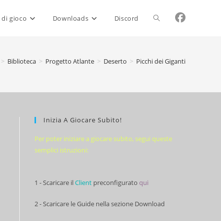
Attiva/disattiva
 di gioco
Downloads
Discord
la
>
Biblioteca
>
Progetto Atlante
>
Deserto
>
Picchi dei Giganti
ricerca
Inizia A Giocare Subito!
sul
Per poter iniziare a giocare subito, segui queste
semplici istruzioni:
sito
1 - Scaricare il
Client
preconfigurato
qui
web
2 - Scaricare le Guide nella sezione Download