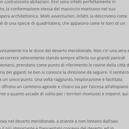
on costruiscono abitazioni. Essi sono infatti perfettamente in
tosto, la conformazione stessa del massiccio montuoso nel suo
ra architettonica. Molti avventurieri, infatti, la descrivono come
oli di una specie di quadrilatero, che appaiono come le torri di un
rovvisamente tra le dune del deserto meridionale. Non c’e’ una vera 
percorrere velocemente stando sempre all’erta sui grandi pericoli
rientarsi, prendono come punto di riferimento le rovine della città d
a dei giganti se ben si conosce la direzione da seguire. Il sentiero
 un unico punto. Una volta raggiunto, l’esplorazione è facilitata
he offrono un cammino agevole e chiaro sia per l’ascesa all’altopiano
ente a quanto accade di solito per i territori montuosi e impervi, qui
rova nel deserto meridionale, a oriente e non lontano dall’oasi
e il più importante e frequentato crocevia del deserto, ed in