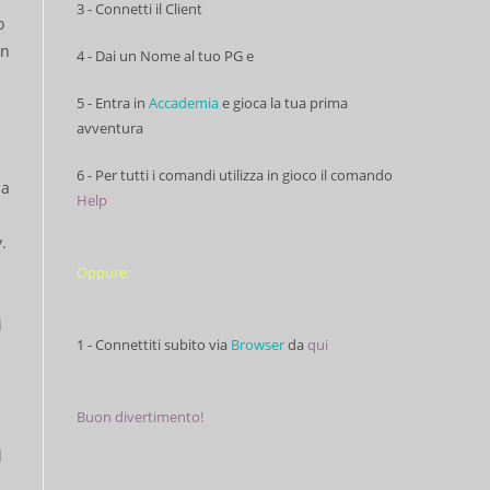
3 - Connetti il Client
o
un
4 - Dai un Nome al tuo PG e
5 - Entra in
Accademia
e gioca la tua prima
avventura
6 - Per tutti i comandi utilizza in gioco il comando
ia
Help
.
Oppure:
i
1 - Connettiti subito via
Browser
da
qui
Buon divertimento!
l