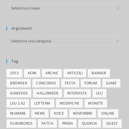
Archivio
Seleziona il mese
Argomenti
Argomenti
Seleziona una categoria
Tag
2015
AERK
ARCHIE
ARTICOLI
BANNER
BROWSER
CONCORSO
FESTA
FORUM
GAME
GAMEVOX
HALLOWEEN
INTERVISTA
LEU
LEU 2.62
LOTTERIA
MODIFICHE
MONETE
MUMMIE
NEWS
NOCE
NOVEMBRE
ONLINE
OUROBOROS
PATCH
PREMI
QUERCIA
QUEST