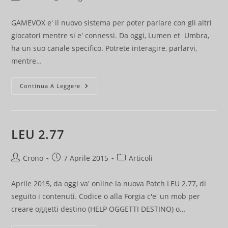
dell'articolo:
pubblicato:
dell'articolo:
GAMEVOX e' il nuovo sistema per poter parlare con gli altri
giocatori mentre si e' connessi. Da oggi, Lumen et Umbra,
ha un suo canale specifico. Potrete interagire, parlarvi,
mentre…
Lument
Continua A Leggere
Et
Umbra
&
Gam-
E-
Vox
LEU 2.77
Autore
Articolo
Categoria
Crono
7 Aprile 2015
Articoli
dell'articolo:
pubblicato:
dell'articolo:
Aprile 2015, da oggi va' online la nuova Patch LEU 2.77, di
seguito i contenuti. Codice o alla Forgia c'e' un mob per
creare oggetti destino (HELP OGGETTI DESTINO) o…