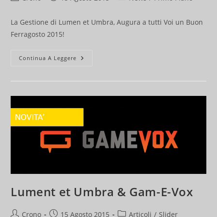
dell'articolo:
pubblicato:
dell'articolo:
La Gestione di Lumen et Umbra, Augura a tutti Voi un Buon
Ferragosto 2015!
Buon
Continua A Leggere
Ferragosto
2015
Lument et Umbra & Gam-E-Vox
Autore
Articolo
Categoria
Crono
15 Agosto 2015
Articoli
/
Slider