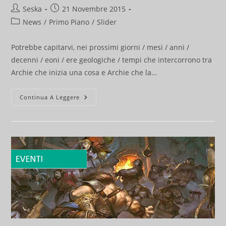
Autore
Articolo
Seska
21 Novembre 2015
dell'articolo:
pubblicato:
Categoria
News
/
Primo Piano
/
Slider
dell'articolo:
Potrebbe capitarvi, nei prossimi giorni / mesi / anni /
decenni / eoni / ere geologiche / tempi che intercorrono tra
Archie che inizia una cosa e Archie che la…
Strane
Continua A Leggere
Monete
Di
Legno…