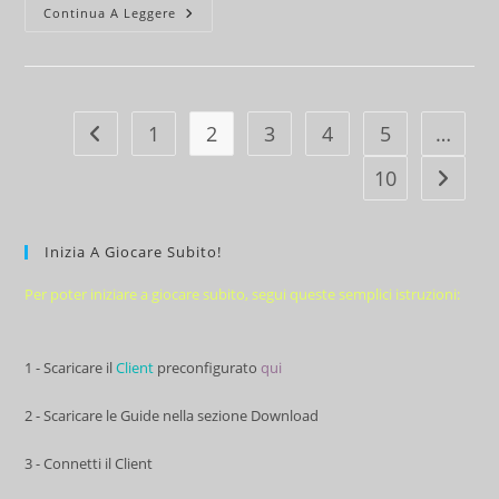
LEU
Continua A Leggere
2.77
1
2
3
4
5
…
Vai alla pagina precedente
10
Vai alla
Inizia A Giocare Subito!
Per poter iniziare a giocare subito, segui queste semplici istruzioni:
1 - Scaricare il
Client
preconfigurato
qui
2 - Scaricare le Guide nella sezione Download
3 - Connetti il Client