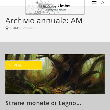
Salta
al
contenuto
Archivio annuale: AM
>
AM
>
Pagina 2
Strane monete di Legno…