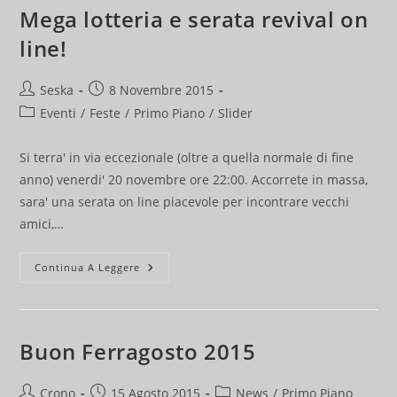
Mega lotteria e serata revival on
line!
Autore
Articolo
Seska
8 Novembre 2015
dell'articolo:
pubblicato:
Categoria
Eventi
/
Feste
/
Primo Piano
/
Slider
dell'articolo:
Si terra' in via eccezionale (oltre a quella normale di fine
anno) venerdi' 20 novembre ore 22:00. Accorrete in massa,
sara' una serata on line piacevole per incontrare vecchi
amici,…
Mega
Continua A Leggere
Lotteria
E
Serata
Revival
On
Line!
Buon Ferragosto 2015
Autore
Articolo
Categoria
Crono
15 Agosto 2015
News
/
Primo Piano