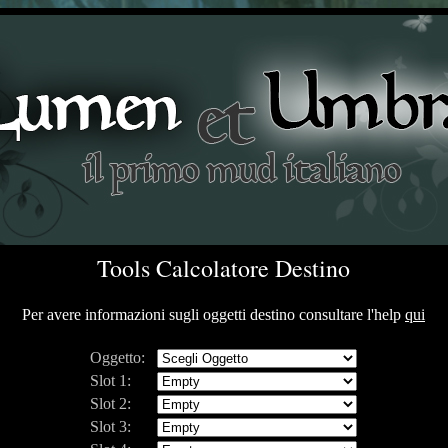
Tools Calcolatore Destino
Per avere informazioni sugli oggetti destino consultare l'help
qui
Oggetto:
Slot 1:
Slot 2:
Slot 3: